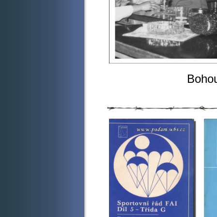
Bohouš Černý
Popíjen