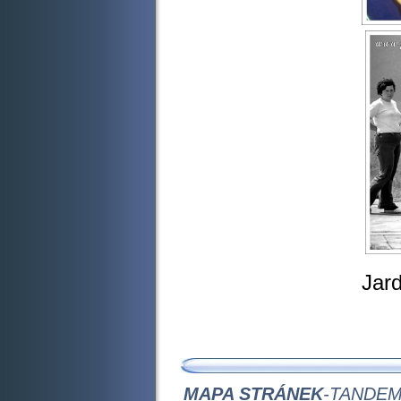
Jarda Svobo
Eva Zoulová t
MAPA STRÁNEK
-
TANDEM