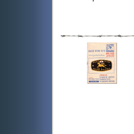
I Andula mív
salutující Zo