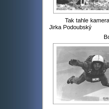
Tak tahle kamera
Jirka Podou
Bóďa Be