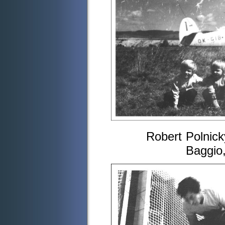
Robert Polnický 
Baggio,Kamutka