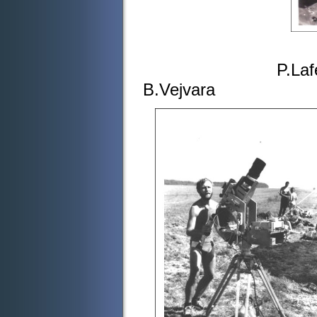
Společné
P.Lafek,J.Ullman
B.Vejvara