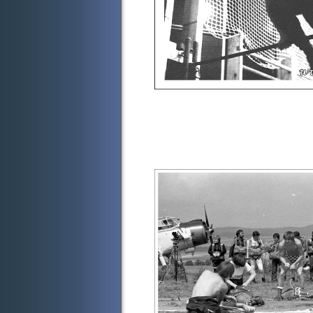
Dádův p
...a Dád