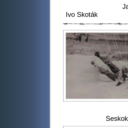
Jana
Ivo Skoták
Přistání
Seskok do pionýr