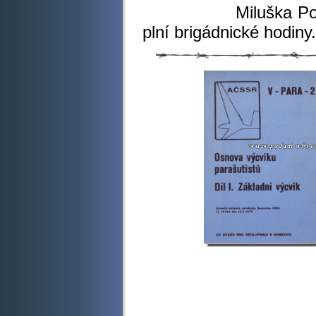
Miluška Podou
plní brigádnické hod