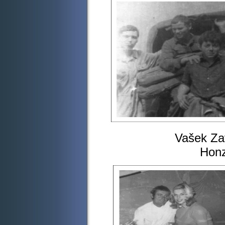
Vašek Zavadil,H
Honza Ullman,D