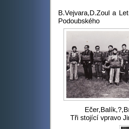
Tajemn
B.Vejvara,D.Zo
Podoubského
Ečer,Balík,?,Brou
Tři stojící vpravo J