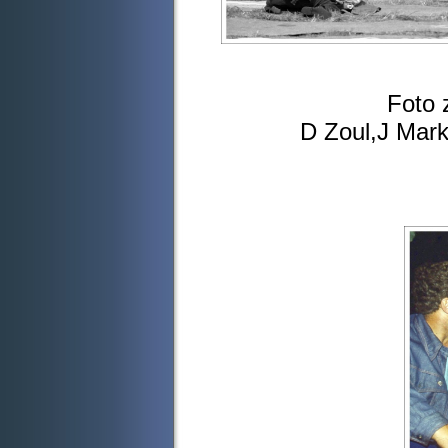
Foto z provo
D Zoul,J Marková,J
B Vejvara