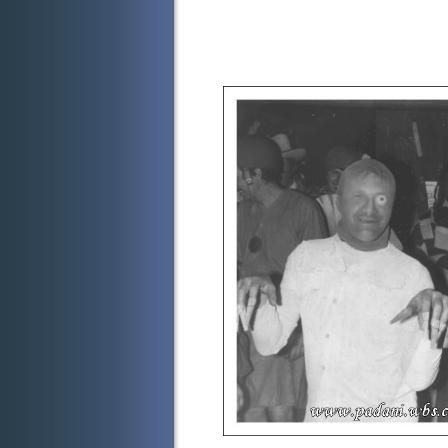
Zaduma
Tomáš Eče