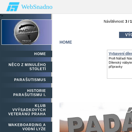
WebSnadno
">
Návštěvnost:
3 / 
VÝC
HOME
Vybavení dílen
HOME
Profi Nářadí Nás
Dílenský nábyte
NĚCO Z MINULÉHO
přípravky
STOLETÍ
PARAŠUTISMUS
HISTORIE
PARAŠUTISMU I.
KLUB
VVÝSADKOVÝCH
VETERÁNÚ PRAHA
WAKEBOARDING A
VODNÍ LYŽE