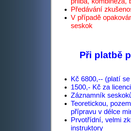
přilba, kombinéza, 
Předávání zkušenos
V případě opakován
seskok
Při platb
Kč 6800,-- (platí 
1500,- Kč za licenc
Záznamník seskoků
Teoretickou, poze
přípravu v délce m
Prvotřídní, velmi 
instruktory