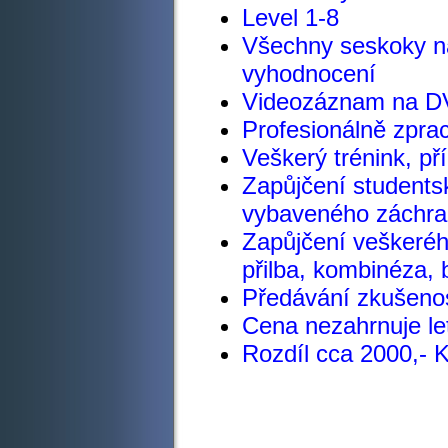
Level 1-8
Všechny seskoky na
vyhodnocení
Videozáznam na DV
Profesionálně zpr
Veškerý trénink, př
Zapůjčení student
vybaveného záchra
Zapůjčení veškeréh
přilba, kombinéza, 
Předávání zkušenos
Cena nezahrnuje let
Rozdíl cca 2000,- 