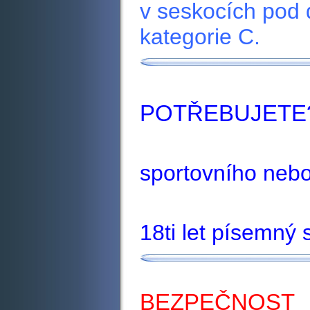
v seskocích pod 
kategorie C.
POTŘEBUJETE
sportovního nebo
18ti let písemný
BEZPEČNOST