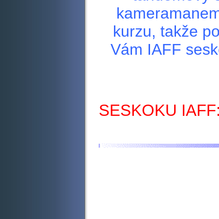
kameramanem. 
kurzu, takže p
Vám IAFF sesk
SESKOKU IAFF: