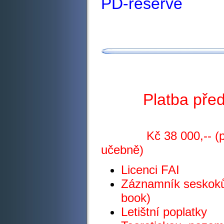
PD-reserve
Platba pře
Kč 38 000,-- (platí 
uče
Licenci FAI
Záznamník seskoků
book)
Letištní poplatky