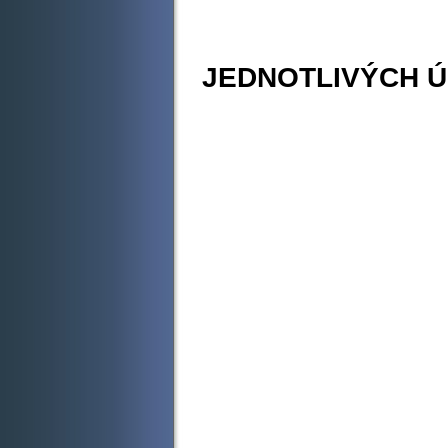
CE
JEDNOTLIVÝCH 
Tande
Level
Level
Level
Level
Level
Level
Level
Level
Licenc