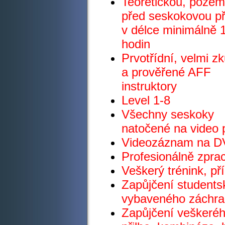
Teoretickou, pozem
před seskokovou př
v délce minimálně 
hodin
Prvotřídní, velmi z
a prověřené AFF
instruktory
Level 1-8
Všechny seskoky
natočené na video 
Videozáznam na DV
Profesionálně zpr
Veškerý trénink, př
Zapůjčení student
vybaveného záchra
Zapůjčení veškeréh