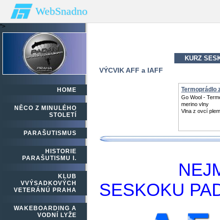
WebSnadno
">
KURZ SES
VÝCVIK AFF a IAFF
Termoprádlo 
HOME
vlny
Go Wool - Term
merino vlny
NĚCO Z MINULÉHO
Vlna z ovcí ple
STOLETÍ
PARAŠUTISMUS
HISTORIE
PARAŠUTISMU I.
NEJ
KLUB
VVÝSADKOVÝCH
SESKOKU PA
VETERÁNÚ PRAHA
WAKEBOARDING A
VODNÍ LYŽE