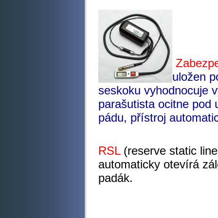
Zabezpe
uložen p
seskoku vyhodnocuje vý
parašutista ocitne pod
pádu, přístroj automati
RSL
(reserve static lin
automaticky otevírá zál
padá