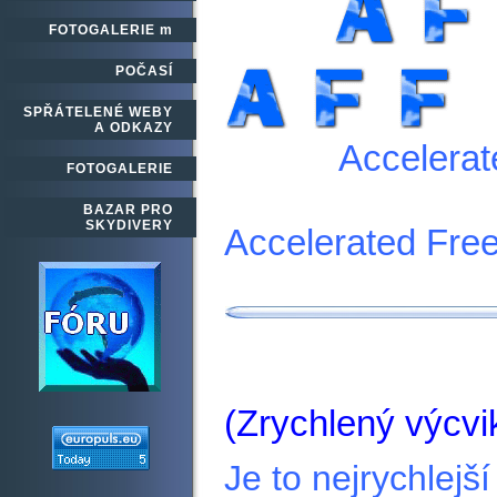
FOTOGALERIE m
POČASÍ
SPŘÁTELENÉ WEBY
A ODKAZY
Accelerate
FOTOGALERIE
BAZAR PRO
SKYDIVERY
Accelerated Free
(Zrychlený výcv
Je to nejrychlejš