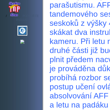
parašutismu. AFF
tandemového ses
PODPOŘTE
/
PADÁNÍ!
seskoků z výšky 
skákat dva instr
kameru. Při letu
druhé části již b
plnit předem na
je prováděna dů
probíhá rozbor s
postup učení ovl
absolvování AFF 
a letu na padáku