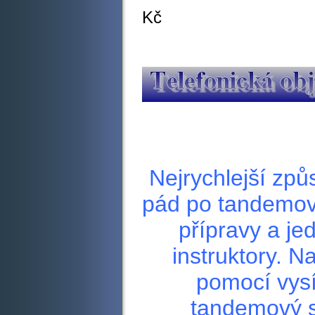
Kč
Nejrychlejší způ
pád po tandemov
přípravy a j
instruktory. 
pomocí vysí
tandemový s