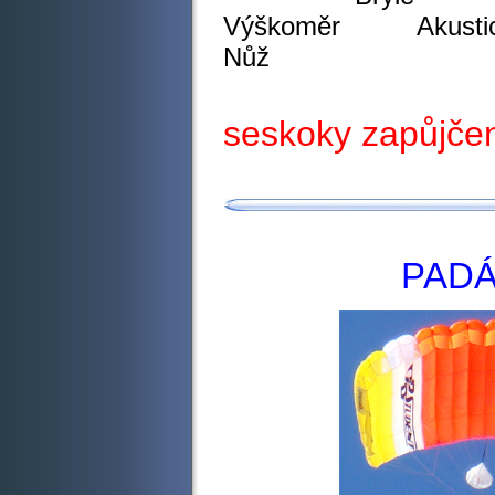
Výškoměr Aku
Nůž
seskoky zapůjče
PAD