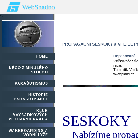
WebSnadno
">
PROPAGAČNÍ SESKOKY a VHL.LET
Repasované
HOME
Turbodmycha
Vstřikovače Stře
repas
NĚCO Z MINULÉHO
Turbo díly Vstři
STOLETÍ
www.pmnd.cz
PARAŠUTISMUS
HISTORIE
PARAŠUTISMU I.
KLUB
VVÝSADKOVÝCH
SESKOKY
VETERÁNÚ PRAHA
WAKEBOARDING A
Nabízíme propaga
VODNÍ LYŽE