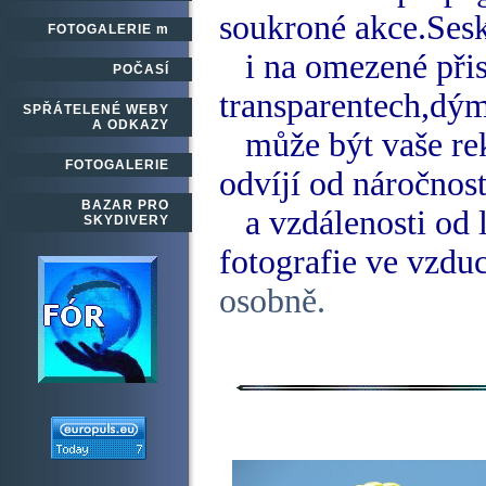
soukroné akce.Ses
FOTOGALERIE m
i na omezené přis
POČASÍ
transparentech,dý
SPŘÁTELENÉ WEBY
A ODKAZY
může být vaše rek
FOTOGALERIE
odvíjí od náročnos
BAZAR PRO
a vzdálenosti od l
SKYDIVERY
fotografie ve vz
osobně.