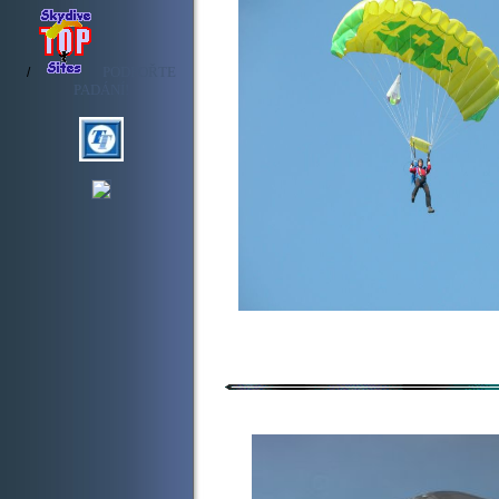
PODPOŘTE
/
PADÁNÍ!
Vaše rekl