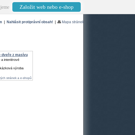
Založit web nebo e-shop
jeme
m
|
Nahlásit protiprávní obsah!
|
Mapa stránek
 dveře z masívu
a interiérové
akázková výroba
ých stránek a e-shopů