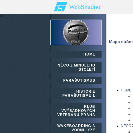
WebSnadno
">
Mapa strán
HOME
NĚCO Z MINULÉHO
STOLETÍ
PARAŠUTISMUS
HOME
HISTORIE
PARAŠUTISMU I.
KLUB
VVÝSADKOVÝCH
VETERÁNÚ PRAHA
WAKEBOARDING A
NĚCO 
VODNÍ LYŽE