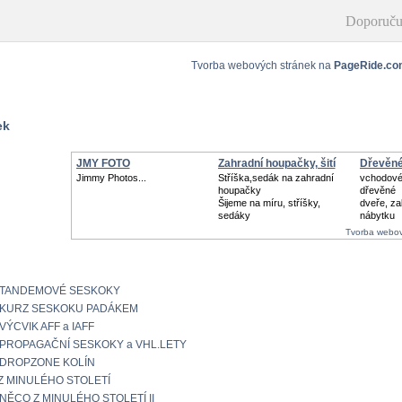
Doporuču
Tvorba webových stránek na
PageRide.co
ek
JMY FOTO
Zahradní houpačky, šití
Dřevěné
Jimmy Photos...
Stříška,sedák na zahradní
vchodové 
houpačky
dřevěné
Šijeme na míru, stříšky,
dveře, z
sedáky
nábytku
Tvorba webov
TANDEMOVÉ SESKOKY
KURZ SESKOKU PADÁKEM
VÝCVIK AFF a IAFF
PROPAGAČNÍ SESKOKY a VHL.LETY
DROPZONE KOLÍN
Z MINULÉHO STOLETÍ
NĚCO Z MINULÉHO STOLETÍ II