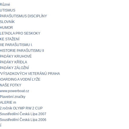
Různé
UTISMUS
PARAŠUTISMUS DISCIPLÍNY
SLOVNÍK
HUMOR
LETADLA PRO SESKOKY
KE STAŽENÍ
IE PARAŠUTISMU I.
HISTORIE PARAŠUTISMU ll
PADÁKY KRUHOVÉ
PADÁKY KŘÍDLA
PADÁKY ZÁLOŽNÍ
VVÝSADKOVÝCH VETERÁNÚ PRAHA
OARDING A VODNÍ LYŽE
NAŠE FOTKY
www.powerboat.cz
Plavební značky
ALERIE m
2.ročník OLYMP RW 2 CUP
Soustředění Česká Lípa 2007
Soustředění Česká Lípa 2006
Í